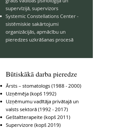
grāds vadības psiholoģijā un
supervīzijā, supervizors
Systemic Constellations Center -
sistēmiskie sakārtojumi
organizācijās, apmācību un
pieredzes uzkrāšanas procesā
Būtiskākā darba pieredze
Ārsts – stomatologs
(1988 - 2000)
Uzņēmēja (kopš 1992)
Uzņēmumu vadītāja privātajā un
valsts sektorā
(1992 - 2017)
Geštaltterapeite (kopš 2011)
Supervizore (kopš 2019)