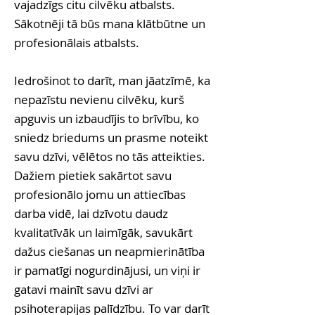
vajadzīgs citu cilvēku atbalsts.
Sākotnēji tā būs mana klātbūtne un
profesionālais atbalsts.
Iedrošinot to darīt, man jāatzīmē, ka
nepazīstu nevienu cilvēku, kurš
apguvis un izbaudījis to brīvību, ko
sniedz briedums un prasme noteikt
savu dzīvi, vēlētos no tās atteikties.
Dažiem pietiek sakārtot savu
profesionālo jomu un attiecības
darba vidē, lai dzīvotu daudz
kvalitatīvāk un laimīgāk, savukārt
dažus ciešanas un neapmierinātība
ir pamatīgi nogurdinājusi, un viņi ir
gatavi mainīt savu dzīvi ar
psihoterapijas palīdzību. To var darīt