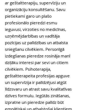
ar geštaltterapiju, supervīziju un
organizāciju konsultēšanu. Savu
pietiekami garo un plašo
profesionālo pieredzi esmu
ieguvusi, virzoties no medicīnas,
uzņēmējdarbības un vadītāja
pozīcijas uz palīdzības un atbalsta
sniegšanu cilvēkiem. Personīgā
izdegšanas pieredze rosināja manī
dziļāku interesi par sevi un citiem
cilvēkiem. Psihoterapija,
geštaltterapeita profesijas apguve
un supervīzija ir palīdzējusi atgūt
līdzsvaru un atrast savu kvalitatīvas
dzīves formulu. Iegūtās zināšanas,
izpratne un pieredze palīdz būt
empātiskai un atbalstošai klientiem.