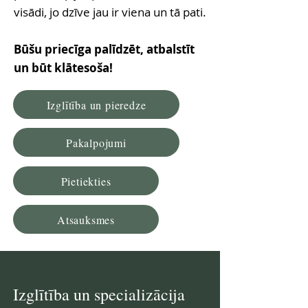
visādi, jo dzīve jau ir viena un tā pati.
Būšu priecīga palīdzēt, atbalstīt
un būt klātesoša!
Izglītība un pieredze
Pakalpojumi
Pietiekties
Atsauksmes
Izglītība un specializācija