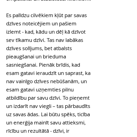
Es palīdzu cilvēkiem kļūt par savas
dzīves noteicējiem un pašiem
izlemt - kad, kādu un dēļ kā dzīvot
sev tīkamu dzīvi. Tas nav labākas
dzīves solījums, bet atbalsts
pieaugšanai un brieduma
sasniegšanai. Pienāk brīdis, kad
esam gatavi ieraudzīt un saprast, ka
nav vainīgo dzīves nebūšanām, un
esam gatavi uzņemties pilnu
atbildību par savu dzīvi. To pieņemt
un izdarīt nav viegli – tas pārbaudīts
uz savas ādas. Lai būtu spēks, ticība
un enerģija mainīt savu attieksmi,
rīcību un rezultātā - dzīvi, ir