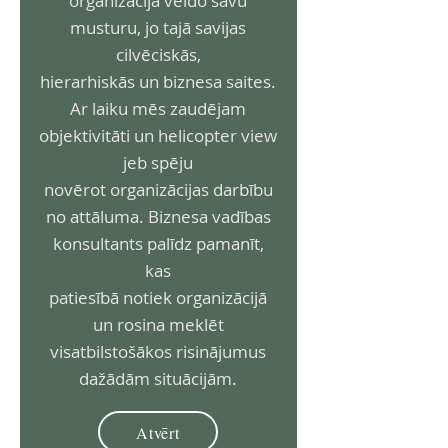
organizācijā veido savu
musturu, jo tajā savijas
cilvēciskās,
hierarhiskās un biznesa saites.
Ar laiku mēs zaudējam
objektivitāti un helicopter view
jeb spēju
novērot organizācijas darbību
no attāluma. Biznesa vadības
konsultants palīdz pamanīt,
kas
patiesībā notiek organizācijā
un rosina meklēt
visatbilstošākos risinājumus
dažādām situācijām.
Atvērt