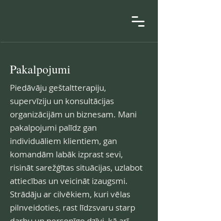
Pakalpojumi
Piedāvāju geštaltterapiju,
supervīziju un konsultācijas
organizācijām un biznesam. Mani
pakalpojumi palīdz gan
individuāliem klientiem, gan
komandām labāk izprast sevi,
risināt sarežģītas situācijas, uzlabot
attiecības un veicināt izaugsmi.
Strādāju ar cilvēkiem, kuri vēlas
pilnveidoties, rast līdzsvaru starp
darbu un personīgo dzīvi, kā arī