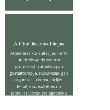
Attālinātās konsultācijas
Attālinātās konsultācijas – ērts
un drošs veids saņemt
profesionālu atbalstu gan
geštaltterapijā, supervīzijā, gan
organizāciju konsultācijās.
Iespēja konsultēties no
jebkuras vietas, pielāgot laiku
savām vajadzībām, saglabāt
privātumu un nepārtraukti