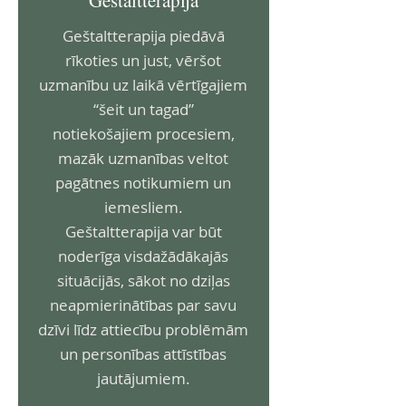
Geštaltterapija
Geštaltterapija piedāvā
rīkoties un just, vēršot
uzmanību uz laikā vērtīgajiem
“šeit un tagad”
notiekošajiem procesiem,
mazāk uzmanības veltot
pagātnes notikumiem un
iemesliem.
Geštaltterapija var būt
noderīga visdažādākajās
situācijās, sākot no dziļas
neapmierinātības par savu
dzīvi līdz attiecību problēmām
un personības attīstības
jautājumiem.