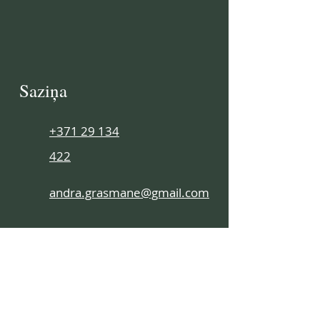
Saziņa
+371 29 134
422
andra.grasmane@gmail.com
Sākums
Pakalpojumi
Raksti