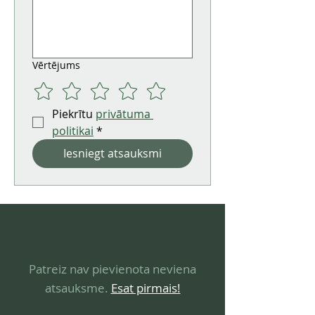
Vērtējums
Piekrītu 
privātuma 
politikai
*
Iesniegt atsauksmi
Patreiz nav pievienota neviena
atsauksme.
Esat pirmais!